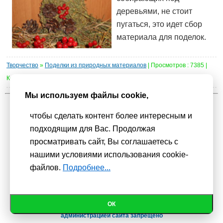
деревьями, не стоит
пугаться, это идет сбор
материала для поделок.
Творчество
»
Поделки из природных материалов
| Просмотров : 7385 |
Комментарии :
0
Мы используем файлы cookie,
1
2
3
4
5
6
чтобы сделать контент более интересным и
подходящим для Вас. Продолжая
Мы используем
cookie-файлы
для функционирования сайта. Если
просматривать сайт, Вы соглашаетесь с
Вас это не устраивает, пожалуйста, покиньте сайт.
Политика
нашими условиями использования cookie-
конфиденциальности
файлов.
Подробнее...
При использовании материалов активная гиперссылка на
Сhudesenka.ru обязательна. © 2010 - 2026
Копирование мастер-классов без согласования с
ОК
администрацией сайта запрещено