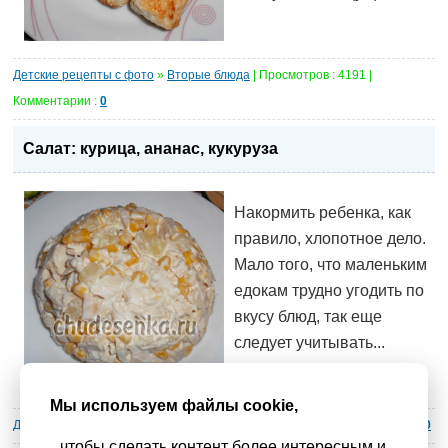
Детские рецепты с фото
»
Вторые блюда
| Просмотров : 4191 |
Комментарии :
0
Салат: курица, ананас, кукуруза
Накормить ребенка, как
правило, хлопотное дело.
Мало того, что маленьким
едокам трудно угодить по
вкусу блюд, так еще
следует учитывать...
Мы используем файлы cookie,
Детские рецепты с фото
»
Салаты
| Просмотров : 3864 | Комментарии :
0
чтобы сделать контент более интересным и