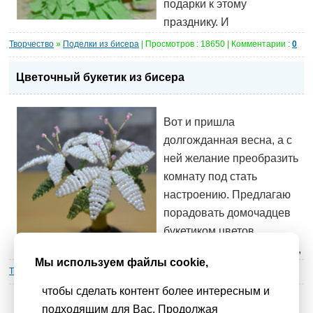
подарки к этому
празднику. И
Творчество
»
Поделки из бисера
| Просмотров : 18650 | Комментарии :
0
Цветочный букетик из бисера
Вот и пришла
долгожданная весна, а с
ней желание преобразить
комнату под стать
настроению. Предлагаю
порадовать домочадцев
букетиком цветов
созданных из бисера. Это,
Мы используем файлы cookie,
Творчество
»
Поделки из бисера
| Просмотров : 14171 | Комментарии :
0
чтобы сделать контент более интересным и
подходящим для Вас. Продолжая