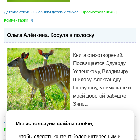
Детские стихи
»
Сборники детских стихов
| Просмотров : 3846 |
Комментарии :
0
Ольга Алёнкина. Косуля в полоску
Книга стихотворений.
Посвящается Эдуарду
Успенскому, Владимиру
Шилову, Александру
Горбунову, моему папе и
моей дорогой бабушке
Зине...
Детские стихи
»
Сборники детских стихов
| Просмотров : 3981 |
Мы используем файлы cookie,
Комментарии :
1
чтобы сделать контент более интересным и