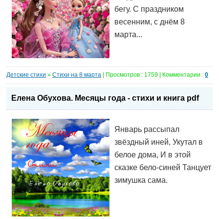
бегу. С праздником
весенним, с днём 8
марта...
Детские стихи
»
Стихи на 8 марта
| Просмотров : 1759 | Комментарии :
0
Елена Обухова. Месяцы года - стихи и книга pdf
Январь рассыпал
звёздный иней, Укутал в
белое дома, И в этой
сказке бело-синей Танцует
зимушка сама.