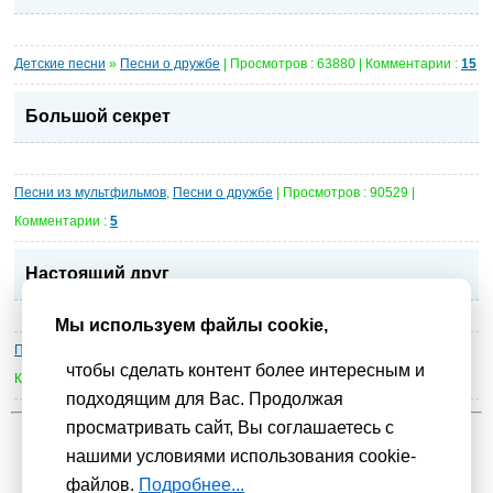
Детские песни
»
Песни о дружбе
| Просмотров : 63880 | Комментарии :
15
Большой секpет
Песни из мультфильмов
,
Песни о дружбе
| Просмотров : 90529 |
Комментарии :
5
Настоящий друг
Мы используем файлы cookie,
Песни из мультфильмов
,
Песни о дружбе
| Просмотров : 374220 |
чтобы сделать контент более интересным и
Комментарии :
10
подходящим для Вас. Продолжая
просматривать сайт, Вы соглашаетесь с
нашими условиями использования cookie-
Мы используем
cookie-файлы
для функционирования сайта. Если
файлов.
Подробнее...